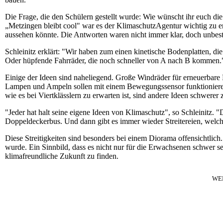
Die Frage, die den Schülern gestellt wurde: Wie wünscht ihr euch di
„Metzingen bleibt cool" war es der KlimaschutzAgentur wichtig zu 
aussehen könnte. Die Antworten waren nicht immer klar, doch unbestr
Schleinitz erklärt: "Wir haben zum einen kinetische Bodenplatten, d
Oder hüpfende Fahrräder, die noch schneller von A nach B kommen.
Einige der Ideen sind naheliegend. Große Windräder für erneuerbare 
Lampen und Ampeln sollen mit einem Bewegungssensor funktionieren
wie es bei Viertklässlern zu erwarten ist, sind andere Ideen schwerer
"Jeder hat halt seine eigene Ideen von Klimaschutz", so Schleinitz. 
Doppeldeckerbus. Und dann gibt es immer wieder Streitereien, welc
Diese Streitigkeiten sind besonders bei einem Diorama offensichtlich.
wurde. Ein Sinnbild, dass es nicht nur für die Erwachsenen schwer se
klimafreundliche Zukunft zu finden.
WE