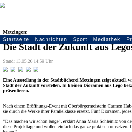
Metzingen:
Startseite
Nachrichten
Sport
Mediathek
P
Seitennavigation
Die Stadt der Zukunft aus Lego
Stand: 13.05.26 14:59 Uhr
Eine Ausstellung in der Stadtbücherei Metzingen zeigt aktuell, w
Stadt der Zukunft vorstellen. In kleinen Dioramen aus Lego beka
präsentieren.
Nach einem Eröffnungs-Event mit Oberbürgermeisterin Carmen Habers
sie durch die Werke ihrer Parallelklasse ersetzt. Fünf Dioramen, jed
"Das machen wir schon lange", erklärt Anna-Maria Schleinitz von d
diese Projekttage und wollen einfach das ganze praktisch umsetzen. 
bauen."