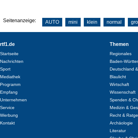
Seitenanzeige:
AUTO
mini
klein
normal
gr
Footer
rtf1.de
Themen
Startseite
Regionales
Nachrichten
Baden-Württe
Sport
Deutschland &
Mediathek
Blaulicht
Programm
Wirtschaft
Empfang
Wissenschaft
Unternehmen
Spenden & Cha
Service
Medizin & Ges
Werbung
Recht & Ratg
Kontakt
Archäologie
Literatur