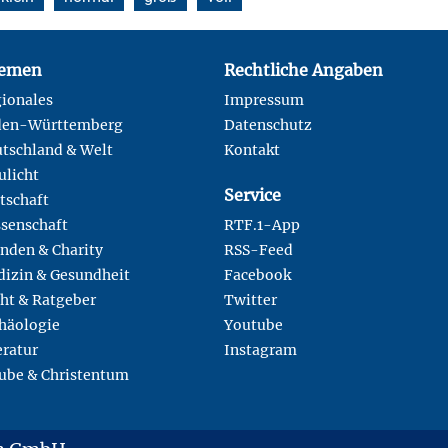
emen
Rechtliche Angaben
ionales
Impressum
den-Württemberg
Datenschutz
tschland & Welt
Kontakt
ulicht
Service
tschaft
senschaft
RTF.1-App
nden & Charity
RSS-Feed
izin & Gesundheit
Facebook
ht & Ratgeber
Twitter
häologie
Youtube
eratur
Instagram
ube & Christentum