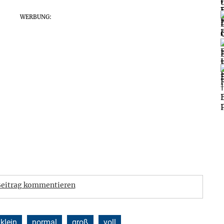
WERBUNG:
eitrag kommentieren
klein
normal
groß
voll