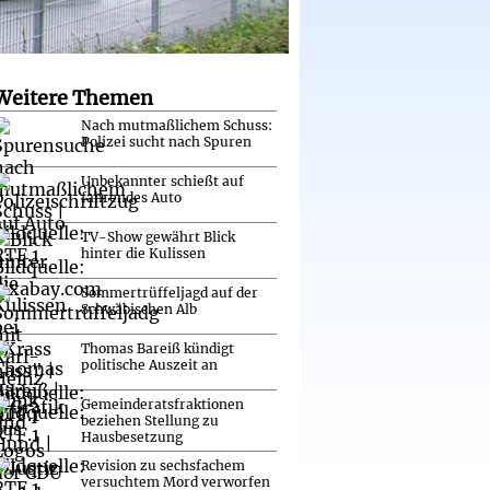
Weitere Themen
Nach mutmaßlichem Schuss:
Polizei sucht nach Spuren
Unbekannter schießt auf
fahrendes Auto
TV-Show gewährt Blick
hinter die Kulissen
Sommertrüffeljagd auf der
Schwäbischen Alb
Thomas Bareiß kündigt
politische Auszeit an
Gemeinderatsfraktionen
beziehen Stellung zu
Hausbesetzung
Revision zu sechsfachem
versuchtem Mord verworfen