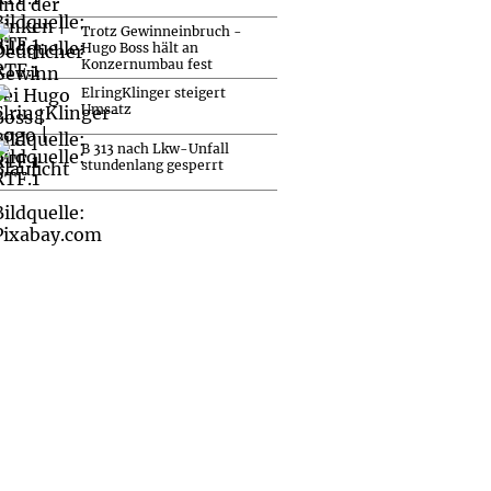
Trotz Gewinneinbruch -
Hugo Boss hält an
Konzernumbau fest
ElringKlinger steigert
Umsatz
B 313 nach Lkw-Unfall
stundenlang gesperrt