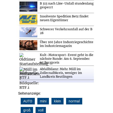
B 313 nach Lkw-Unfall stundenlang
gesperrt
Insolvente Spedition Betz findet
neuen Eigentümer
Schwerer Verkehrsunfall auf der B
28
Über 100 Jahre Industriegeschichte
im Industriemagazin
Kult-Motorsport-Event geht in die
nächste Runde: Am 6. September
ist Bergpreis
Abfallbilanz: Mehr Müll im
Zollernalbkreis, weniger im
Landkreis Reutlingen
Seitenanzeige:
AUTO
mini
klein
normal
groß
voll