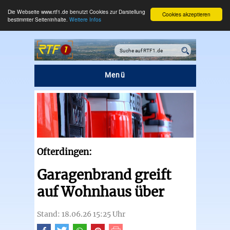
Die Webseite www.rtf1.de benutzt Cookies zur Darstellung
Cookies akzeptieren
bestimmter Seiteninhalte.
Weitere Infos
Menü
Ofterdingen:
Garagenbrand greift
auf Wohnhaus über
Stand: 18.06.26 15:25 Uhr