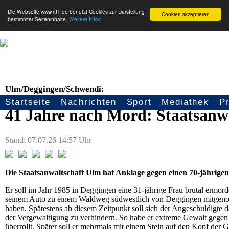
Die Webseite www.rtf1.de benutzt Cookies zur Darstellung
Cookies akzeptieren
bestimmter Seiteninhalte.
Weitere Infos
Ulm/Deggingen/Schwendi:
Startseite
Nachrichten
Sport
Mediathek
P
Seitennavigation
41 Jahre nach Mord: Staatsanw
Stand: 07.07.26 14:57 Uhr
Die Staatsanwaltschaft Ulm hat Anklage gegen einen 70-jährig
Er soll im Jahr 1985 in Deggingen eine 31-jährige Frau brutal ermo
seinem Auto zu einem Waldweg südwestlich von Deggingen mitgenomm
haben. Spätestens ab diesem Zeitpunkt soll sich der Angeschuldigte 
der Vergewaltigung zu verhindern. So habe er extreme Gewalt gegen
überrollt. Später soll er mehrmals mit einem Stein auf den Kopf der G