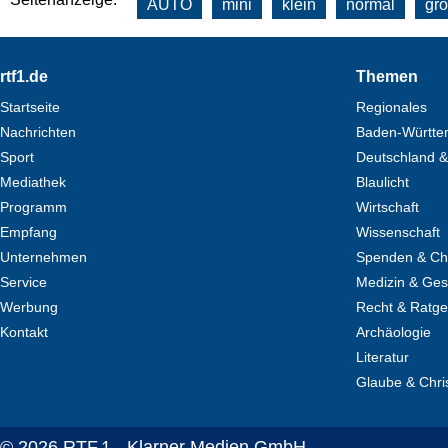
AUTO
mini
klein
normal
gr
Footer
rtf1.de
Themen
Startseite
Regionales
Nachrichten
Baden-Württe
Sport
Deutschland &
Mediathek
Blaulicht
Programm
Wirtschaft
Empfang
Wissenschaft
Unternehmen
Spenden & Cha
Service
Medizin & Ges
Werbung
Recht & Ratg
Kontakt
Archäologie
Literatur
Glaube & Chri
© 2026 RTF.1 - Klarner Medien GmbH