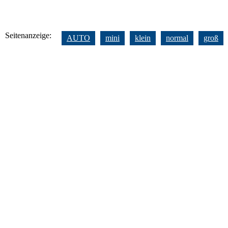
Seitenanzeige:
AUTO
mini
klein
normal
groß