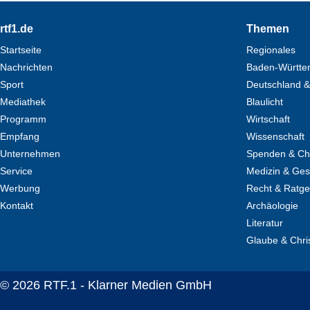
Footer
rtf1.de
Themen
Startseite
Regionales
Nachrichten
Baden-Württe
Sport
Deutschland &
Mediathek
Blaulicht
Programm
Wirtschaft
Empfang
Wissenschaft
Unternehmen
Spenden & Cha
Service
Medizin & Ges
Werbung
Recht & Ratg
Kontakt
Archäologie
Literatur
Glaube & Chri
© 2026 RTF.1 - Klarner Medien GmbH
Copyright + Datenschutz