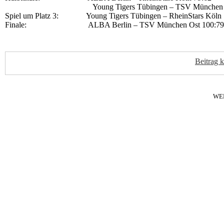
Young Tigers Tübingen – TSV München Ost
Spiel um Platz 3: Young Tigers Tübingen – RheinStars Köln 
Finale: ALBA Berlin – TSV München Ost 100:79
Beitrag 
WE