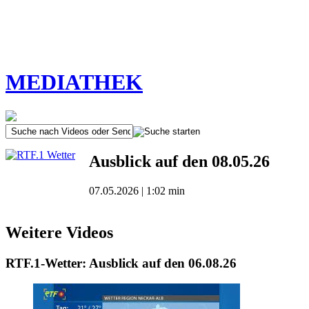
MEDIATHEK
Ausblick auf den 08.05.26
07.05.2026 | 1:02 min
Weitere Videos
RTF.1-Wetter: Ausblick auf den 06.08.26