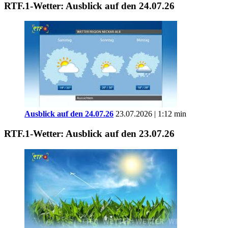
RTF.1-Wetter: Ausblick auf den 24.07.26
Ausblick auf den 24.07.26
23.07.2026 | 1:12 min
RTF.1-Wetter: Ausblick auf den 23.07.26