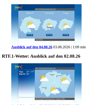
Ausblick auf den 04.08.26
03.08.2026 | 1:09 min
RTF.1-Wetter: Ausblick auf den 02.08.26