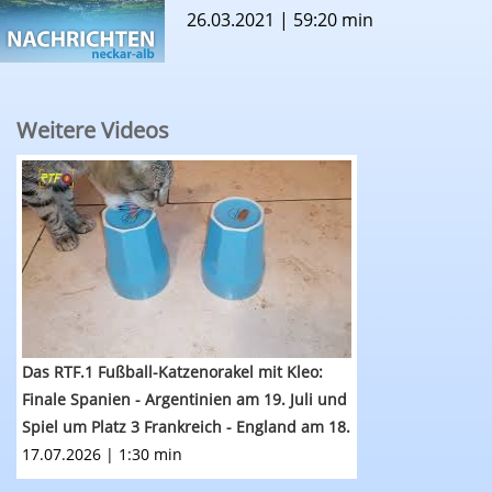
26.03.2021 | 59:20 min
Weitere Videos
Das RTF.1 Fußball-Katzenorakel mit Kleo: WM-Fin
Das RTF.1 Fußball-Katzenorakel mit Kleo:
Finale Spanien - Argentinien am 19. Juli und
Spiel um Platz 3 Frankreich - England am 18.
Juli (zur Fußballweltmeisterschaft 2026)
17.07.2026 | 1:30 min