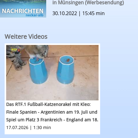
in Münsingen (Werbesendung)
30.10.2022 | 15:45 min
Weitere Videos
Das RTF.1 Fußball-Katzenorakel mit Kleo: WM-Fin
Das RTF.1 Fußball-Katzenorakel mit Kleo:
Finale Spanien - Argentinien am 19. Juli und
Spiel um Platz 3 Frankreich - England am 18.
Juli (zur Fußballweltmeisterschaft 2026)
17.07.2026 | 1:30 min