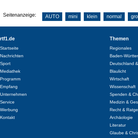
Seitenanzeige:
AUTO
mini
klein
normal
gr
Footer
rtf1.de
Themen
Startseite
Regionales
Nachrichten
Baden-Württe
Sport
Deutschland &
Mediathek
Blaulicht
Programm
Wirtschaft
Empfang
Wissenschaft
Unternehmen
Spenden & Cha
Service
Medizin & Ges
Werbung
Recht & Ratg
Kontakt
Archäologie
Literatur
Glaube & Chri