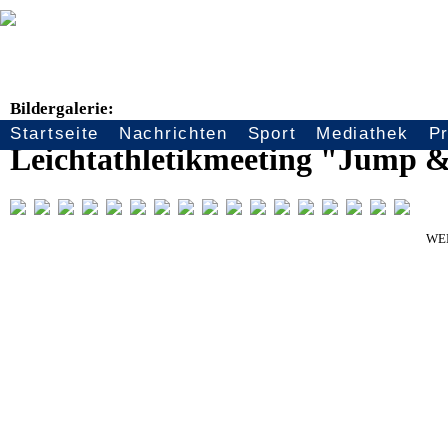
Bildergalerie:
Startseite
Nachrichten
Sport
Mediathek
P
Seitennavigation
Leichtathletikmeeting "Jump &
WE