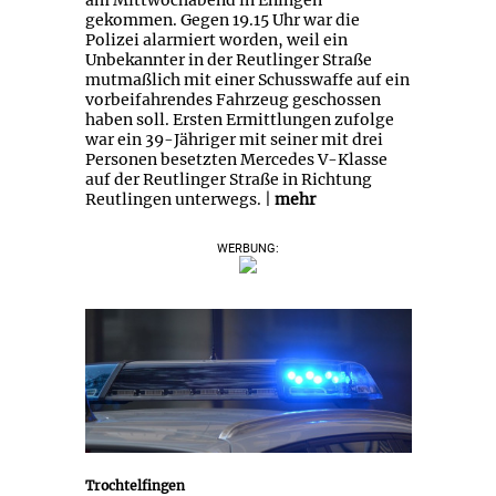
am Mittwochabend in Eningen
gekommen. Gegen 19.15 Uhr war die
Polizei alarmiert worden, weil ein
Unbekannter in der Reutlinger Straße
mutmaßlich mit einer Schusswaffe auf ein
vorbeifahrendes Fahrzeug geschossen
haben soll. Ersten Ermittlungen zufolge
war ein 39-Jähriger mit seiner mit drei
Personen besetzten Mercedes V-Klasse
auf der Reutlinger Straße in Richtung
Reutlingen unterwegs. |
mehr
WERBUNG:
B 313 nach Lkw-Unfall
stundenlang gesperrt
Trochtelfingen