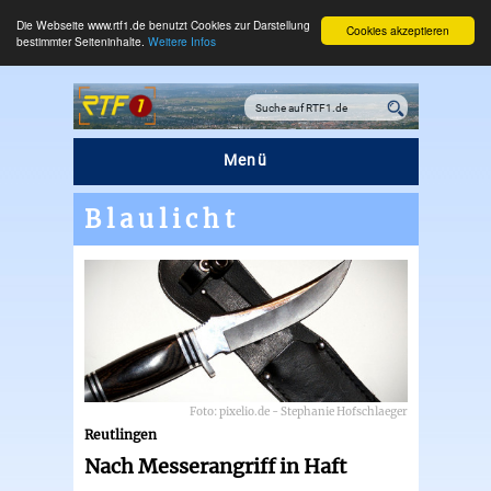
Die Webseite www.rtf1.de benutzt Cookies zur Darstellung
Cookies akzeptieren
bestimmter Seiteninhalte.
Weitere Infos
Menü
Blaulicht
Nach Messerangriff in Haft
Foto: pixelio.de - Stephanie Hofschlaeger
Reutlingen
Nach Messerangriff in Haft