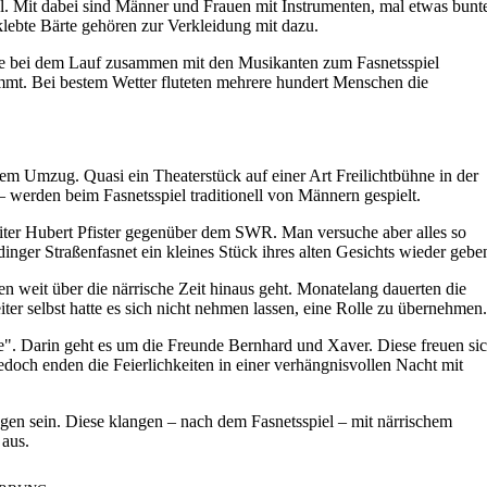
el. Mit dabei sind Männer und Frauen mit Instrumenten, mal etwas bunt
lebte Bärte gehören zur Verkleidung mit dazu.
die bei dem Lauf zusammen mit den Musikanten zum Fasnetsspiel
ommt. Bei bestem Wetter fluteten mehrere hundert Menschen die
 dem Umzug. Quasi ein Theaterstück auf einer Art Freilichtbühne in der
werden beim Fasnetsspiel traditionell von Männern gespielt.
leiter Hubert Pfister gegenüber dem SWR. Man versuche aber alles so
inger Straßenfasnet ein kleines Stück ihres alten Gesichts wieder gebe
n weit über die närrische Zeit hinaus geht. Monatelang dauerten die
ter selbst hatte es sich nicht nehmen lassen, eine Rolle zu übernehmen.
e". Darin geht es um die Freunde Bernhard und Xaver. Diese freuen si
edoch enden die Feierlichkeiten in einer verhängnisvollen Nacht mit
ingen sein. Diese klangen – nach dem Fasnetsspiel – mit närrischem
 aus.