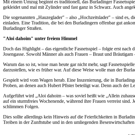
Mit einem Umzug beginnt es traditionell, das Burladinger Fasnetsspi
gekleidet und mal mit Zylinder und fast ganz in Schwarz. Auch angek
Die sogenannten „Hauzeglader" – also „Hochzeitslader" – sind es, 
einladen. Eine Tradition, die bei den Burladingern offenbar gut ank
Burladinger Straßen.
"Aloi dahoim" unter freiem Himmel
Doch das Highlight – das eigentliche Fasnetsspiel – folgte erst nach
Josengasse. Sowohl Männer als auch Frauen – Braut und Bräutigam – 
Warum das so ist, wisse man heute gar nicht mehr, sagt Fasnetsspiel
darzustellen, wie es früher war. Auf diese Weise wolle man der Burlad
Gespielt wird vom Wagen herab. Eine Inszenierung, die in Burladinge
Proben, an denen auch Hubert Pfister beteiligt war. Denn auch der Lei
Aufgeführt wird „Aloi dahoim – was soviel heißt wie „Allein zuhaus
auf ein sturmfreies Wochenende, während ihre Frauen verreist sind. J
schlimmen Folgen.
Dies sollte allerdings kein Hinweis auf die Feierlichkeiten in Burlad
Treiben in der Zunftstube und in den umliegenden Besenwirtschaften