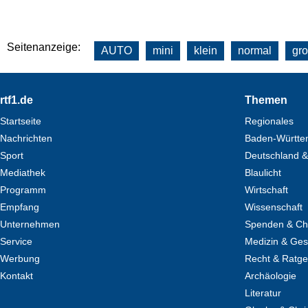
Seitenanzeige:
AUTO
mini
klein
normal
gr
Footer
rtf1.de
Themen
Startseite
Regionales
Nachrichten
Baden-Württe
Sport
Deutschland &
Mediathek
Blaulicht
Programm
Wirtschaft
Empfang
Wissenschaft
Unternehmen
Spenden & Cha
Service
Medizin & Ges
Werbung
Recht & Ratg
Kontakt
Archäologie
Literatur