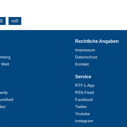
oß
voll
Rechtliche Angaben
Impressum
mberg
Datenschutz
 Welt
Kontakt
Service
RTF.1-App
rity
RSS-Feed
undheit
Facebook
eber
Twitter
Youtube
Instagram