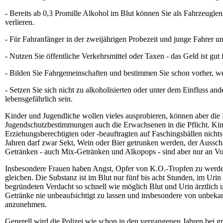
- Bereits ab 0,3 Promille Alkohol im Blut können Sie als Fahrzeugl
verlieren.
- Für Fahranfänger in der zweijährigen Probezeit und junge Fahrer u
- Nutzen Sie öffentliche Verkehrsmittel oder Taxen - das Geld ist gut i
- Bilden Sie Fahrgemeinschaften und bestimmen Sie schon vorher, we
- Setzen Sie sich nicht zu alkoholisierten oder unter dem Einfluss a
lebensgefährlich sein.
Kinder und Jugendliche wollen vieles ausprobieren, können aber die
Jugendschutzbestimmungen auch die Erwachsenen in die Pflicht. Kin
Erziehungsberechtigten oder -beauftragten auf Faschingsbällen nichts
Jahren darf zwar Sekt, Wein oder Bier getrunken werden, der Aussc
Getränken - auch Mix-Getränken und Alkopops - sind aber nur an Voll
Insbesondere Frauen haben Angst, Opfer von K.O.-Tropfen zu wer
gleichen. Die Substanz ist im Blut nur fünf bis acht Stunden, im Uri
begründeten Verdacht so schnell wie möglich Blut und Urin ärztlich un
Getränke nie unbeaufsichtigt zu lassen und insbesondere von unbeka
anzunehmen.
Generell wird die Polizei wie schon in den vergangenen Jahren bei