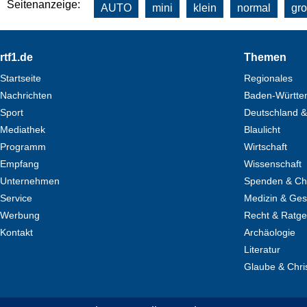
Seitenanzeige:
AUTO
mini
klein
normal
gr
Footer
rtf1.de
Themen
Startseite
Regionales
Nachrichten
Baden-Württe
Sport
Deutschland &
Mediathek
Blaulicht
Programm
Wirtschaft
Empfang
Wissenschaft
Unternehmen
Spenden & Cha
Service
Medizin & Ges
Werbung
Recht & Ratg
Kontakt
Archäologie
Literatur
Glaube & Chri