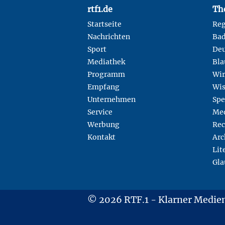
Footer
rtf1.de
Th
Startseite
Reg
Nachrichten
Ba
Sport
Deu
Mediathek
Bla
Programm
Wir
Empfang
Wis
Unternehmen
Spe
Service
Med
Werbung
Rec
Kontakt
Arc
Lit
Gla
© 2026 RTF.1 - Klarner Medi
Copyright + Datenschutz