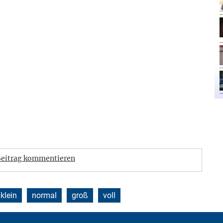
eitrag kommentieren
klein
normal
groß
voll