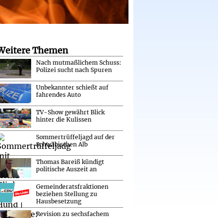
Weitere Themen
Nach mutmaßlichem Schuss:
Polizei sucht nach Spuren
Unbekannter schießt auf
fahrendes Auto
TV-Show gewährt Blick
hinter die Kulissen
Sommertrüffeljagd auf der
Schwäbischen Alb
Thomas Bareiß kündigt
politische Auszeit an
Gemeinderatsfraktionen
beziehen Stellung zu
Hausbesetzung
Revision zu sechsfachem