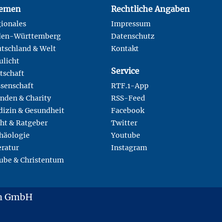
emen
Rechtliche Angaben
ionales
Impressum
den-Württemberg
Datenschutz
tschland & Welt
Kontakt
ulicht
Service
tschaft
senschaft
RTF.1-App
nden & Charity
RSS-Feed
izin & Gesundheit
Facebook
ht & Ratgeber
Twitter
häologie
Youtube
eratur
Instagram
ube & Christentum
en GmbH