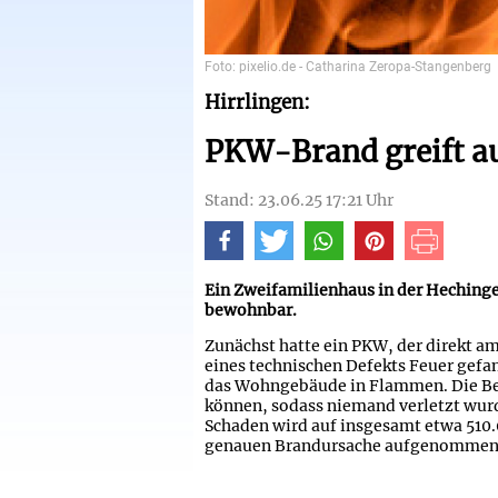
Foto: pixelio.de - Catharina Zeropa-Stangenberg
Hirrlingen:
PKW-Brand greift a
Stand: 23.06.25 17:21 Uhr
Ein Zweifamilienhaus in der Hechinger
bewohnbar.
Zunächst hatte ein PKW, der direkt a
eines technischen Defekts Feuer gefan
das Wohngebäude in Flammen. Die Bew
können, sodass niemand verletzt wurd
Schaden wird auf insgesamt etwa 510.0
genauen Brandursache aufgenommen