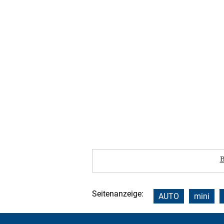
B
Seitenanzeige:
AUTO
mini