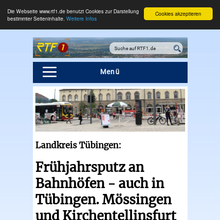
Die Webseite www.rtf1.de benutzt Cookies zur Darstellung
Cookies akzeptieren
bestimmter Seiteninhalte.
Weitere Infos
Menü
Landkreis Tübingen:
Frühjahrsputz an
Bahnhöfen - auch in
Tübingen. Mössingen
und Kirchentellinsfurt