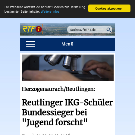
Die Webseite www.rtf1.de benutzt Cookies zur Darstellung
Cookies akzeptieren
bestimmter Seiteninhalte.
Weitere Infos
Menü
Herzogenaurach/Reutlingen:
Reutlinger IKG-Schüler
Bundessieger bei
"Jugend forscht"