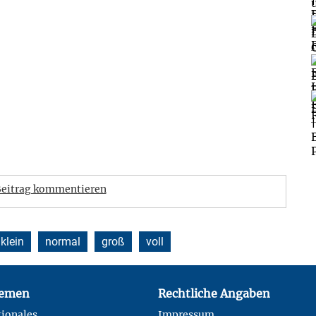
eitrag kommentieren
klein
normal
groß
voll
emen
Rechtliche Angaben
ionales
Impressum