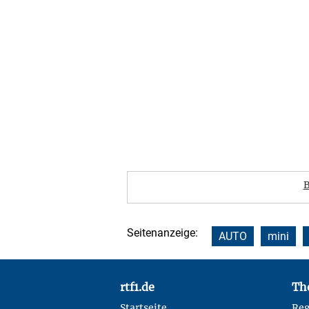
B
Seitenanzeige:
AUTO
mini
Footer
rtf1.de
Th
Startseite
Reg