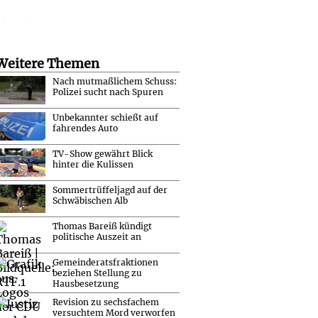
Weitere Themen
Nach mutmaßlichem Schuss:
Polizei sucht nach Spuren
Unbekannter schießt auf
fahrendes Auto
TV-Show gewährt Blick
hinter die Kulissen
Sommertrüffeljagd auf der
Schwäbischen Alb
Thomas Bareiß kündigt
politische Auszeit an
Gemeinderatsfraktionen
beziehen Stellung zu
Hausbesetzung
Revision zu sechsfachem
versuchtem Mord verworfen