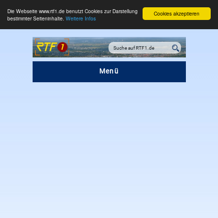
Die Webseite www.rtf1.de benutzt Cookies zur Darstellung
Cookies akzeptieren
bestimmter Seiteninhalte.
Weitere Infos
Menü