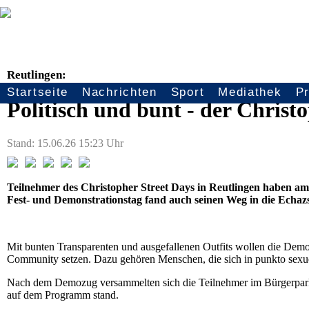
Reutlingen:
Startseite
Nachrichten
Sport
Mediathek
P
Seitennavigation
Politisch und bunt - der Christ
Stand: 15.06.26 15:23 Uhr
Teilnehmer des Christopher Street Days in Reutlingen haben am S
Fest- und Demonstrationstag fand auch seinen Weg in die Echazs
Mit bunten Transparenten und ausgefallenen Outfits wollen die De
Community setzen. Dazu gehören Menschen, die sich in punkto sexuel
Nach dem Demozug versammelten sich die Teilnehmer im Bürgerpark
auf dem Programm stand.