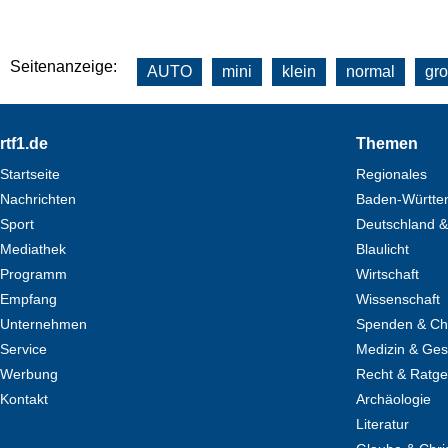
Seitenanzeige:
AUTO
mini
klein
normal
gr
Footer
rtf1.de
Themen
Startseite
Regionales
Nachrichten
Baden-Württe
Sport
Deutschland &
Mediathek
Blaulicht
Programm
Wirtschaft
Empfang
Wissenschaft
Unternehmen
Spenden & Cha
Service
Medizin & Ges
Werbung
Recht & Ratg
Kontakt
Archäologie
Literatur