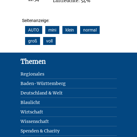
Luftfeuchte: 54%
Seitenanzeige:
AUTO
mini
klein
normal
groß
voll
Footer
Themen
Regionales
Baden-Württemberg
Deutschland & Welt
Blaulicht
Wirtschaft
Wissenschaft
Spenden & Charity