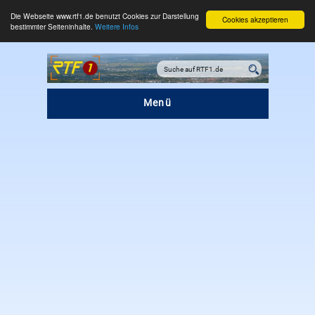
Die Webseite www.rtf1.de benutzt Cookies zur Darstellung
Cookies akzeptieren
bestimmter Seiteninhalte.
Weitere Infos
Menü