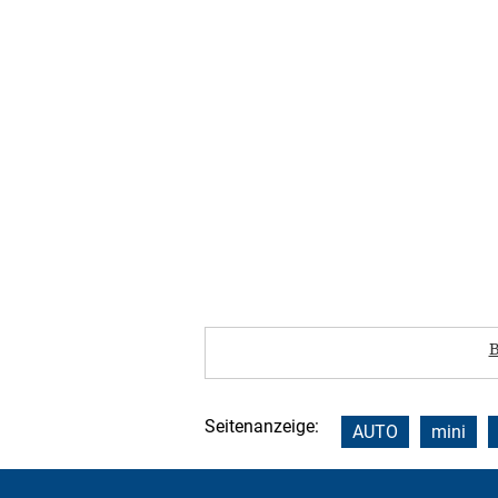
B
Seitenanzeige:
AUTO
mini