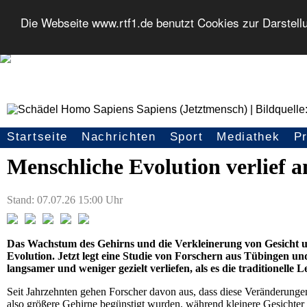
Die Webseite www.rtf1.de benutzt Cookies zur Darstell
Tübingen/Knoxville:
Startseite
Nachrichten
Sport
Mediathek
P
Seitennavigation
Menschliche Evolution verlief a
Stand: 07.07.26 15:00 Uhr
Das Wachstum des Gehirns und die Verkleinerung von Gesicht u
Evolution. Jetzt legt eine Studie von Forschern aus Tübingen u
langsamer und weniger gezielt verliefen, als es die traditionelle
Seit Jahrzehnten gehen Forscher davon aus, dass diese Veränderungen 
also größere Gehirne begünstigt wurden, während kleinere Gesichter