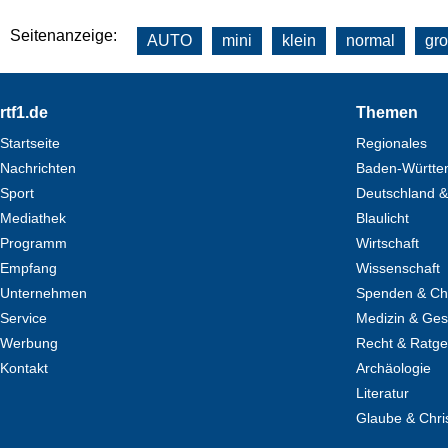
Seitenanzeige:
AUTO
mini
klein
normal
gr
Footer
rtf1.de
Themen
Startseite
Regionales
Nachrichten
Baden-Württe
Sport
Deutschland &
Mediathek
Blaulicht
Programm
Wirtschaft
Empfang
Wissenschaft
Unternehmen
Spenden & Cha
Service
Medizin & Ges
Werbung
Recht & Ratg
Kontakt
Archäologie
Literatur
Glaube & Chri