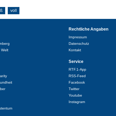
oß
voll
Rechtliche Angaben
Impressum
mberg
Datenschutz
 Welt
Kontakt
Service
RTF.1-App
rity
RSS-Feed
undheit
Facebook
eber
Twitter
Youtube
Instagram
stentum