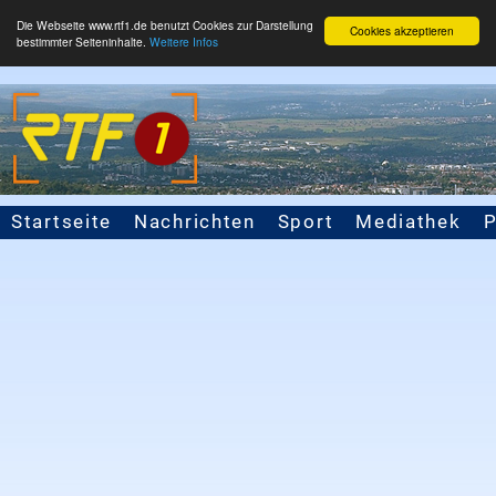
Die Webseite www.rtf1.de benutzt Cookies zur Darstellung
Cookies akzeptieren
bestimmter Seiteninhalte.
Weitere Infos
Startseite
Nachrichten
Sport
Mediathek
Seitennavigation