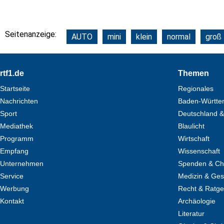
Seitenanzeige:
AUTO
mini
klein
normal
groß
Footer
rtf1.de
Themen
Startseite
Regionales
Nachrichten
Baden-Württe
Sport
Deutschland &
Mediathek
Blaulicht
Programm
Wirtschaft
Empfang
Wissenschaft
Unternehmen
Spenden & Cha
Service
Medizin & Ges
Werbung
Recht & Ratg
Kontakt
Archäologie
Literatur