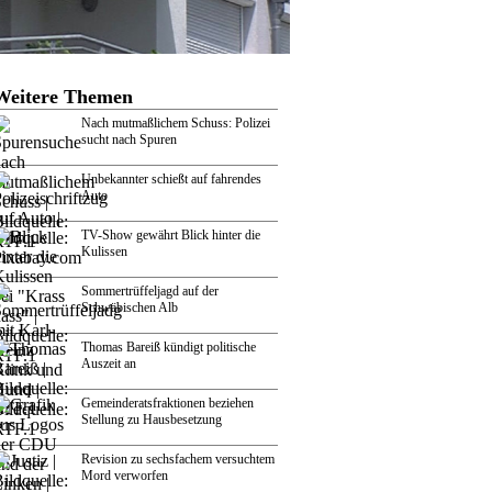
Weitere Themen
Nach mutmaßlichem Schuss: Polizei
sucht nach Spuren
Unbekannter schießt auf fahrendes
Auto
TV-Show gewährt Blick hinter die
Kulissen
Sommertrüffeljagd auf der
Schwäbischen Alb
Thomas Bareiß kündigt politische
Auszeit an
Gemeinderatsfraktionen beziehen
Stellung zu Hausbesetzung
Revision zu sechsfachem versuchtem
Mord verworfen