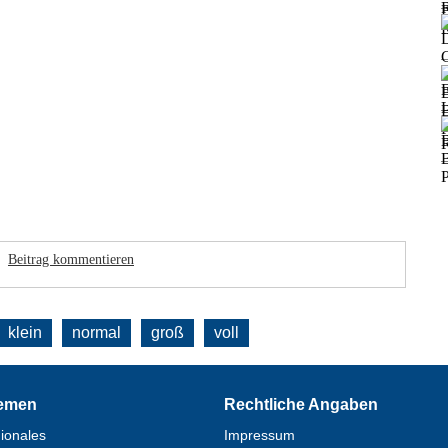
Beitrag kommentieren
klein
normal
groß
voll
emen
Rechtliche Angaben
ionales
Impressum