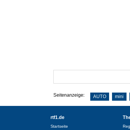
Seitenanzeige:
AUTO
mini
Footer
rtf1.de
Th
Startseite
Reg