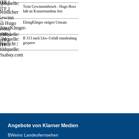
Trotz Gewinneinbruch - Hugo Boss
hält an Konzernumbau fest
ElringKlinger steigert Umsatz
B 313 nach Lkw-Unfall stundenlang
gesperrt
Angebote von Klarner Medien
BWeins Landesfernsehen