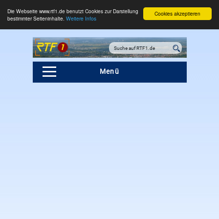
Die Webseite www.rtf1.de benutzt Cookies zur Darstellung
Cookies akzeptieren
bestimmter Seiteninhalte.
Weitere Infos
Menü