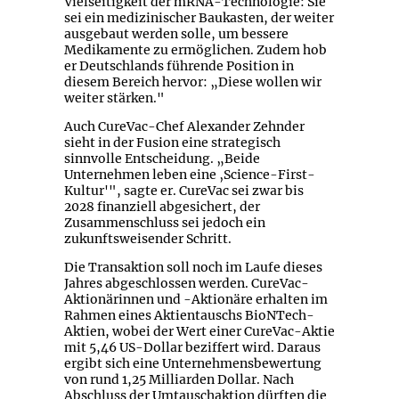
Vielseitigkeit der mRNA-Technologie: Sie
sei ein medizinischer Baukasten, der weiter
ausgebaut werden solle, um bessere
Medikamente zu ermöglichen. Zudem hob
er Deutschlands führende Position in
diesem Bereich hervor: „Diese wollen wir
weiter stärken."
Auch CureVac-Chef Alexander Zehnder
sieht in der Fusion eine strategisch
sinnvolle Entscheidung. „Beide
Unternehmen leben eine ‚Science-First-
Kultur'", sagte er. CureVac sei zwar bis
2028 finanziell abgesichert, der
Zusammenschluss sei jedoch ein
zukunftsweisender Schritt.
Die Transaktion soll noch im Laufe dieses
Jahres abgeschlossen werden. CureVac-
Aktionärinnen und -Aktionäre erhalten im
Rahmen eines Aktientauschs BioNTech-
Aktien, wobei der Wert einer CureVac-Aktie
mit 5,46 US-Dollar beziffert wird. Daraus
ergibt sich eine Unternehmensbewertung
von rund 1,25 Milliarden Dollar. Nach
Abschluss der Umtauschaktion dürften die