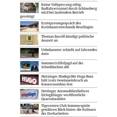
Keine Vollsperrung nötig:
Radfahrertunnel durch Schlossberg
wird bei laufendem Betrieb
gereinigt
Erntepressegespräch des
Kreisbauernverbands Reutlingen
Thomas Bareiß kündigt politische
Auszeit an
Unbekannter schießt auf fahrendes
Auto
Sommertrüffeljagd auf der
Schwäbischen Alb
Metzinger Modegröße Hugo Boss
hält trotz Gewinneinbruch an
Konzernumbau fest
Dettinger Automobilzulieferer
ElringKlinger veröffentlicht
Quartalszahlen
Tigerenten Club Sommerspiele
gewähren Blick hinter die Kulissen
der Dreharbeiten