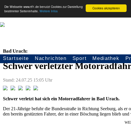
Die Webseite www.rtf1.de benutzt Cookies zur Darstellung
Cookies akzeptieren
bestimmter Seiteninhalte.
Weitere Infos
Bad Urach:
Startseite
Nachrichten
Sport
Mediathek
P
Seitennavigation
Schwer verletzter Motorradfahr
Stand: 24.07.25 15:05 Uhr
Schwer verletzt hat sich ein Motorradfahrer in Bad Urach.
Der 21-Jährige befuhr die Bundesstraße in Richtung Seeburg, als er
den bereits gestürzten Fahrer, der in einer Böschung liegen blieb 
WE