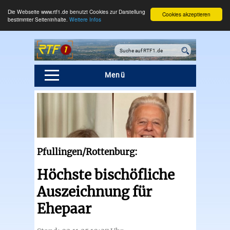
Die Webseite www.rtf1.de benutzt Cookies zur Darstellung
Cookies akzeptieren
bestimmter Seiteninhalte.
Weitere Infos
Menü
Pfullingen/Rottenburg:
Höchste bischöfliche
Auszeichnung für
Ehepaar