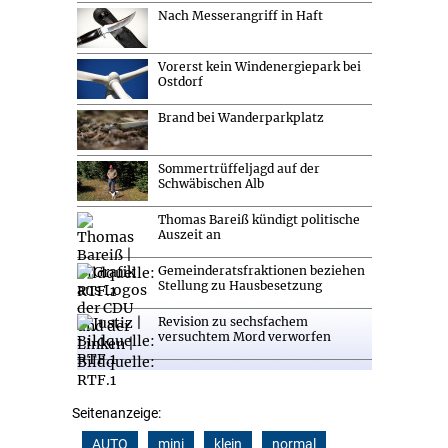
Nach Messerangriff in Haft
Vorerst kein Windenergiepark bei
Ostdorf
Brand bei Wanderparkplatz
Sommertrüffeljagd auf der
Schwäbischen Alb
Thomas Bareiß kündigt politische
Auszeit an
Gemeinderatsfraktionen beziehen
Stellung zu Hausbesetzung
Revision zu sechsfachem
versuchtem Mord verworfen
Seitenanzeige:
AUTO
mini
klein
normal