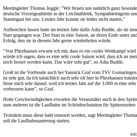
Meetingleiter Thomas Jeggle: "Wir freuen uns natürlich ganz besonde
deutsche Vorzeigeathletin in der Leichtathletik, Sympathieträgerin und
Stammgast bei uns. Letztes Jahr konnte sie leider nicht starten."
Aufhorchen lassen hatte im letzten Jahr dafür Adia Budde, als sie in
Start gegangen war. Der Start in eine Saison, an deren Ende unter a
Erfolg, den sie in diesem Jahr gerne wiederholen würde.
"Von Pliezhausen erwarte ich mir, dass es ein cooler Wettkampf wird 
würde ich sagen, dass es eine sehr coole Saison wird, dass ich an me
noch besser werden kann. Das wäre sehr gut", so Adia Budde.
Groß ist die Vorfreude auch bei Yannick Graf vom TSV Gomaringen.
ist sehr gut, da ich tatsächlich auch sehr oft hier in Pliezhausen trai
freue mich sehr darauf, weil ich letztes Jahr auf die 3.000 m eine seh
verbessern kann", so Graf.
Hohe Geschwindigkeiten erwarten die Veranstalter auch in den Sprintd
zum anderen ist die Laufbahn im Schönbuchstation für Spitzenzeiten 
Trotzdem muss diese bald erneuert werden, sagt Meetingleiter Thom
soll die Laufbahnsanierung starten.
WE