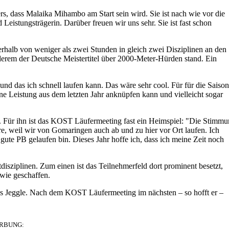
rs, dass Malaika Mihambo am Start sein wird. Sie ist nach wie vor die
 Leistungsträgerin. Darüber freuen wir uns sehr. Sie ist fast schon
nerhalb von weniger als zwei Stunden in gleich zwei Disziplinen an den
nderem der Deutsche Meistertitel über 2000-Meter-Hürden stand. Ein
und das ich schnell laufen kann. Das wäre sehr cool. Für für die Saison
ine Leistung aus dem letzten Jahr anknüpfen kann und vielleicht sogar
 Für ihn ist das KOST Läufermeeting fast ein Heimspiel: "Die Stimm
niere, weil wir von Gomaringen auch ab und zu hier vor Ort laufen. Ich
r gute PB gelaufen bin. Dieses Jahr hoffe ich, dass ich meine Zeit noch
isziplinen. Zum einen ist das Teilnehmerfeld dort prominent besetzt,
wie geschaffen.
as Jeggle. Nach dem KOST Läufermeeting im nächsten – so hofft er –
RBUNG: