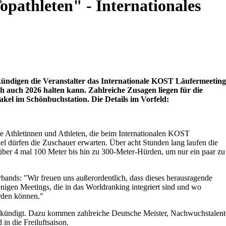
opathleten" - Internationales
 kündigen die Veranstalter das Internationale KOST Läufermeeting
ch auch 2026 halten kann. Zahlreiche Zusagen liegen für die
akel im Schönbuchstation. Die Details im Vorfeld:
le Athletinnen und Athleten, die beim Internationalen KOST
el dürfen die Zuschauer erwarten. Über acht Stunden lang laufen die
über 4 mal 100 Meter bis hin zu 300-Meter-Hürden, um nur ein paar zu
rbands: "Wir freuen uns außerordentlich, dass dieses herausragende
wenigen Meetings, die in das Worldranking integriert sind und wo
rden können."
gekündigt. Dazu kommen zahlreiche Deutsche Meister, Nachwuchstalent
 in die Freiluftsaison.