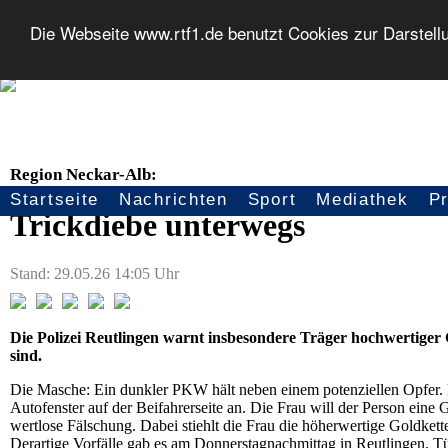
Die Webseite www.rtf1.de benutzt Cookies zur Darstell
Region Neckar-Alb:
Startseite
Nachrichten
Sport
Mediathek
P
Seitennavigation
Trickdiebe unterwegs
Stand: 29.05.26 14:05 Uhr
Die Polizei Reutlingen warnt insbesondere Träger hochwertiger 
sind.
Die Masche: Ein dunkler PKW hält neben einem potenziellen Opfer. Ei
Autofenster auf der Beifahrerseite an. Die Frau will der Person eine 
wertlose Fälschung. Dabei stiehlt die Frau die höherwertige Goldket
Derartige Vorfälle gab es am Donnerstagnachmittag in Reutlingen, 