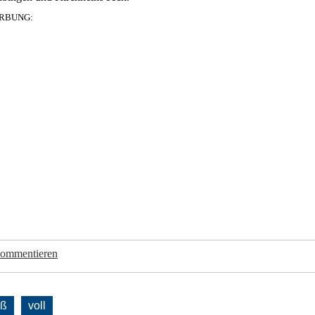
RBUNG:
kommentieren
oß
voll