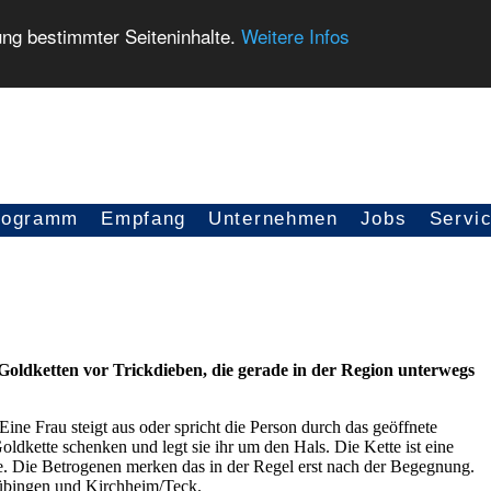
ung bestimmter Seiteninhalte.
Weitere Infos
rogramm
Empfang
Unternehmen
Jobs
Servi
Goldketten vor Trickdieben, die gerade in der Region unterwegs
ne Frau steigt aus oder spricht die Person durch das geöffnete
Goldkette schenken und legt sie ihr um den Hals. Die Kette ist eine
te. Die Betrogenen merken das in der Regel erst nach der Begegnung.
Tübingen und Kirchheim/Teck.