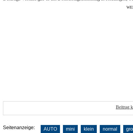
WE
Beitrag 
Seitenanzeige:
AUTO
mini
klein
normal
gr