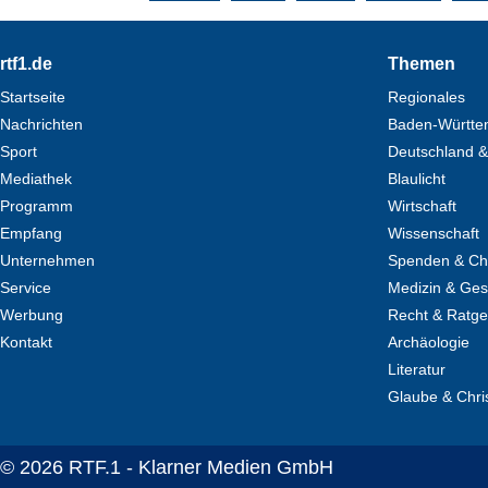
Footer
rtf1.de
Themen
Startseite
Regionales
Nachrichten
Baden-Württe
Sport
Deutschland &
Mediathek
Blaulicht
Programm
Wirtschaft
Empfang
Wissenschaft
Unternehmen
Spenden & Cha
Service
Medizin & Ges
Werbung
Recht & Ratg
Kontakt
Archäologie
Literatur
Glaube & Chri
© 2026 RTF.1 - Klarner Medien GmbH