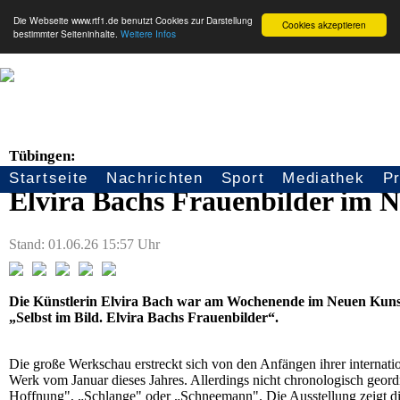
Die Webseite www.rtf1.de benutzt Cookies zur Darstellung
Cookies akzeptieren
bestimmter Seiteninhalte.
Weitere Infos
Tübingen:
Startseite
Nachrichten
Sport
Mediathek
P
Seitennavigation
Elvira Bachs Frauenbilder im
Stand: 01.06.26 15:57 Uhr
Die Künstlerin Elvira Bach war am Wochenende im Neuen Kunst
„Selbst im Bild. Elvira Bachs Frauenbilder“.
Die große Werkschau erstreckt sich von den Anfängen ihrer internati
Werk vom Januar dieses Jahres. Allerdings nicht chronologisch geor
Hoffnung", „Schlange" oder „Schneemann". Die Ausstellung zeigt die