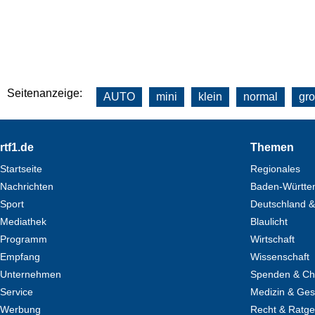
Seitenanzeige:
AUTO
mini
klein
normal
gr
Footer
rtf1.de
Themen
Startseite
Regionales
Nachrichten
Baden-Württe
Sport
Deutschland &
Mediathek
Blaulicht
Programm
Wirtschaft
Empfang
Wissenschaft
Unternehmen
Spenden & Cha
Service
Medizin & Ges
Werbung
Recht & Ratg