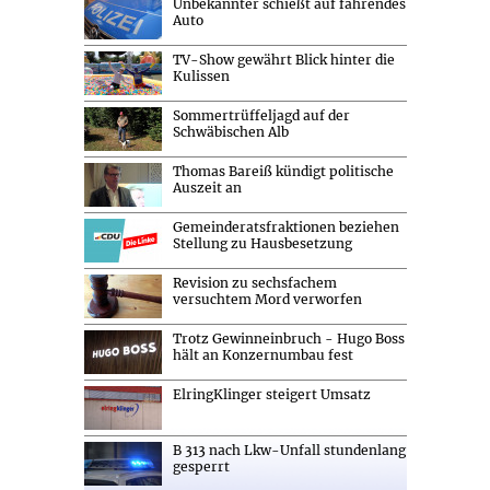
Unbekannter schießt auf fahrendes
Auto
TV-Show gewährt Blick hinter die
Kulissen
Sommertrüffeljagd auf der
Schwäbischen Alb
Thomas Bareiß kündigt politische
Auszeit an
Gemeinderatsfraktionen beziehen
Stellung zu Hausbesetzung
Revision zu sechsfachem
versuchtem Mord verworfen
Trotz Gewinneinbruch - Hugo Boss
hält an Konzernumbau fest
ElringKlinger steigert Umsatz
B 313 nach Lkw-Unfall stundenlang
gesperrt