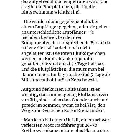
das aufgetrennt und eingefroren wird. Und
es gibt die Blutplättchen, die für die
Blutgewinnung wichtig sind.
"Die werden dann gegebenenfalls bei
einem Empfänger gegeben, oder sie gehen
an unterschiedliche Empfänger – je
nachdem bei welcher der drei
Komponenten der entsprechende Bedarf da
ist bzw die Haltbarkeit noch nicht
abgelaufen ist. Die roten Blutkörperchen
werden bei Kühlschranktemperatur
gehalten, die sind quasi 42 Tage haltbar.
Und die Blutplättchen, die muss man bei
Raumtemperatur lagern, die sind 5 Tage ab
Mitternacht haltbar" so Kerschowski.
Aufgrund der kurzen Haltbarkeit ist es
wichtig, dass immer genug Blutkonserven
vorrätig sind – also dass Spender auch und
gerade im Sommer, wenn es heiß ist, den
Weg zum Deutschen Roten Kreuz finden.
"Man kann bei einem Unfall, einem schwer
verletzten Motorradfahrer gut 20-30
Erythrozytenkonzentrate plus Plasma plus