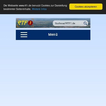
Die Webseite www.rtf1.de benutzt Cookies zur Darstellung
Cookies akzeptieren
bestimmter Seiteninhalte.
Weitere Infos
Menü