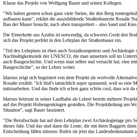
Klasse das Projekt von Wolfgang Bauer und seinen Kollegen.
"Wir haben gestern schon ganz viele Steine, die den Berg runtergekul
aufbauen kann", erklärt die auszubildende Straßenbauerin Rosalie N
Bau der Mauer braucht, nach oben transportiert – also Sand und Kies
Die Eimerkette aus Azubis ist notwendig, da schweres Gerät den Bo
sich das Projekt perfekt in den Lehrplan der Straßenbauer ein.
"Teil des Lehrplans ist eben auch Sozialkompetenz und Archäologie spi
Nachhaltigkeitsziele der UNESCO, die man umsetzen soll im Unterricht
auch Baugeschichte. Und wenn man selber mal versucht hat, eine mitte
Baugeschichte", so der Lehrer weiter.
Idarous zeigt sich begeistert von dem Projekt als wertvolle Alternat
Rosalie erzählt: "Ich find's tatsächlich super spannend, weil so eine
mitzuarbeiten. Und das finde ich schon ganz schön cool, dass wir da
Idarous betreute in seiner Laufbahn als Lehrer bereits mehrere Projek
auf das Projekt Hohengenkingen gestoßen. Die Projektleitung um Wol
Situation", sagt Bauer fasziniert.
"Die Berufsschule hat auf dem Lehrplan zwei Archäologietage pro Sch
dieses Jahr. Und das sind dann die Leute, die mit ihren Baggern dann 
Entscheidung fällen müssen: Rufen sie jetzt das Landesdenkmalamt an