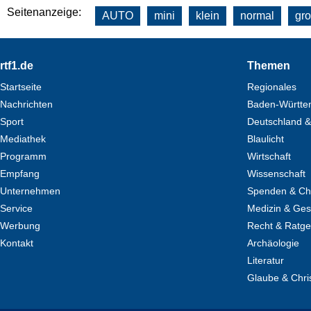
Seitenanzeige:
AUTO
mini
klein
normal
gr
Footer
rtf1.de
Themen
Startseite
Regionales
Nachrichten
Baden-Württe
Sport
Deutschland &
Mediathek
Blaulicht
Programm
Wirtschaft
Empfang
Wissenschaft
Unternehmen
Spenden & Cha
Service
Medizin & Ges
Werbung
Recht & Ratg
Kontakt
Archäologie
Literatur
Glaube & Chri