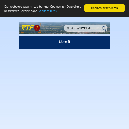
Die Webseite www.rtf1.de benutzt Cookies zur Darstellung
Cookies akzeptieren
bestimmter Seiteninhalte.
Weitere Infos
Menü