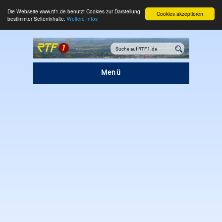
Die Webseite www.rtf1.de benutzt Cookies zur Darstellung
Cookies akzeptieren
bestimmter Seiteninhalte.
Weitere Infos
Menü