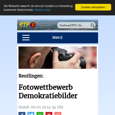
Die Webseite www.rtf1.de benutzt Cookies zur Darstellung
Cookies akzeptieren
bestimmter Seiteninhalte.
Weitere Infos
Menü
Reutlingen:
Fotowettbewerb
Demokratiebilder
Stand: 09.07.23 14:34 Uhr