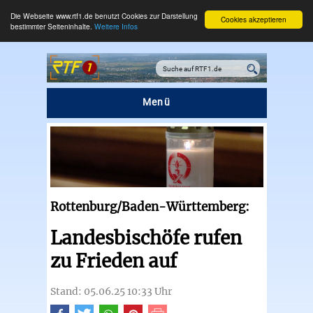
Die Webseite www.rtf1.de benutzt Cookies zur Darstellung
Cookies akzeptieren
bestimmter Seiteninhalte.
Weitere Infos
Menü
Rottenburg/Baden-Württemberg:
Landesbischöfe rufen
zu Frieden auf
Stand: 05.06.25 10:33 Uhr