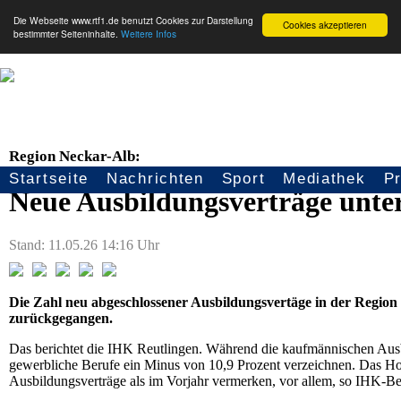
Die Webseite www.rtf1.de benutzt Cookies zur Darstellung
Cookies akzeptieren
bestimmter Seiteninhalte.
Weitere Infos
Region Neckar-Alb:
Startseite
Nachrichten
Sport
Mediathek
P
Seitennavigation
Neue Ausbildungsverträge unte
Stand: 11.05.26 14:16 Uhr
Die Zahl neu abgeschlossener Ausbildungsvertäge in der Region
zurückgegangen.
Das berichtet die IHK Reutlingen. Während die kaufmännischen Ausb
gewerbliche Berufe ein Minus von 10,9 Prozent verzeichnen. Das H
Ausbildungsverträge als im Vorjahr vermerken, vor allem, so IHK-Beri