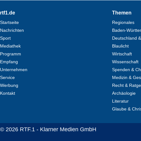
Footer
rtf1.de
Themen
Startseite
Regionales
Nachrichten
Baden-Württe
Sport
Deutschland &
Mediathek
Blaulicht
Programm
Wirtschaft
Empfang
Wissenschaft
Unternehmen
Spenden & Cha
Service
Medizin & Ges
Werbung
Recht & Ratg
Kontakt
Archäologie
Literatur
Glaube & Chri
© 2026 RTF.1 - Klarner Medien GmbH
Copyright + Datenschutz