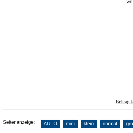
WE
Beitrag 
Seitenanzeige:
AUTO
mini
klein
normal
gr