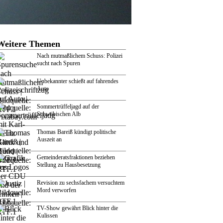
Weitere Themen
Nach mutmaßlichem Schuss: Polizei
sucht nach Spuren
Unbekannter schießt auf fahrendes
Auto
Sommertrüffeljagd auf der
Schwäbischen Alb
Thomas Bareiß kündigt politische
Auszeit an
Gemeinderatsfraktionen beziehen
Stellung zu Hausbesetzung
Revision zu sechsfachem versuchtem
Mord verworfen
TV-Show gewährt Blick hinter die
Kulissen