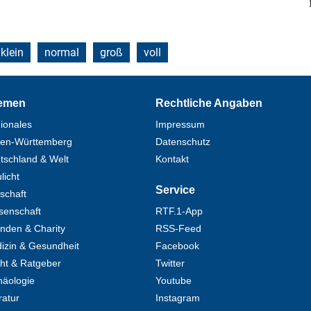
klein
normal
groß
voll
emen
Rechtliche Angaben
ionales
Impressum
en-Württemberg
Datenschutz
tschland & Welt
Kontakt
licht
Service
tschaft
senschaft
RTF.1-App
nden & Charity
RSS-Feed
izin & Gesundheit
Facebook
ht & Ratgeber
Twitter
häologie
Youtube
ratur
Instagram