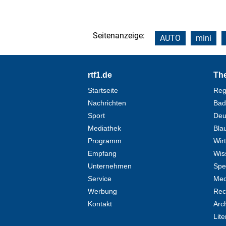
Seitenanzeige:
AUTO
mini
Footer
rtf1.de
Th
Startseite
Reg
Nachrichten
Bad
Sport
Deu
Mediathek
Blau
Programm
Wir
Empfang
Wis
Unternehmen
Spe
Service
Med
Werbung
Rec
Kontakt
Arc
Lite