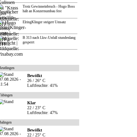
Trotz Gewinneinbruch - Hugo Boss
hält an Konzernumbau fest
ElringKlinger steigert Umsatz
B 313 nach Lkw-Unfall stundenlang
gesperrt
Reutlingen
Bewölkt
26 / 26° C
Luftfeuchte: 41%
Tübingen
Klar
22 / 23° C
Luftfeuchte: 47%
Balingen
Bewölkt
22 / 25° C