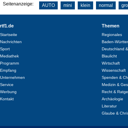
Seitenanzeige:
AUTO
mini
klein
normal
gr
Footer
rtf1.de
Themen
Startseite
Regionales
Nachrichten
Baden-Württe
Sport
Deutschland &
Mediathek
Blaulicht
Programm
Wirtschaft
Empfang
Wissenschaft
Unternehmen
Spenden & Cha
Service
Medizin & Ges
Werbung
Recht & Ratg
Kontakt
Archäologie
Literatur
Glaube & Chri