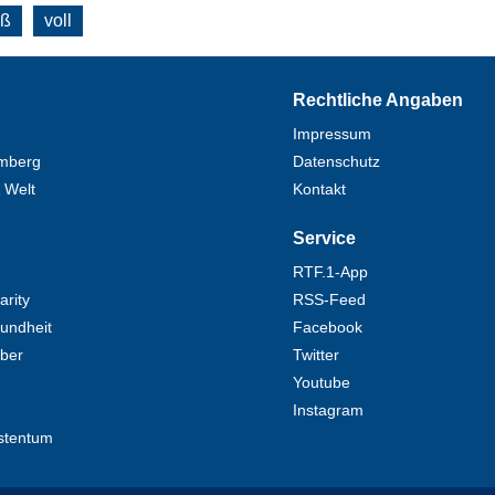
oß
voll
Rechtliche Angaben
Impressum
mberg
Datenschutz
 Welt
Kontakt
Service
RTF.1-App
rity
RSS-Feed
undheit
Facebook
eber
Twitter
Youtube
Instagram
stentum