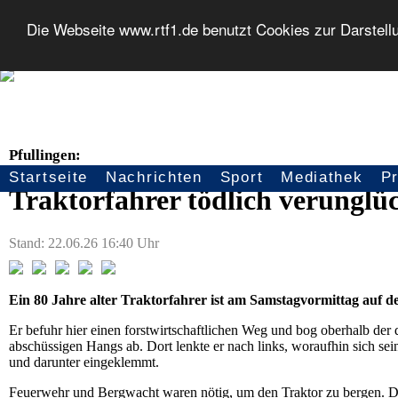
Die Webseite www.rtf1.de benutzt Cookies zur Darstell
Pfullingen:
Startseite
Nachrichten
Sport
Mediathek
P
Seitennavigation
Traktorfahrer tödlich verunglü
Stand: 22.06.26 16:40 Uhr
Ein 80 Jahre alter Traktorfahrer ist am Samstagvormittag auf d
Er befuhr hier einen forstwirtschaftlichen Weg und bog oberhalb der 
abschüssigen Hangs ab. Dort lenkte er nach links, woraufhin sich se
und darunter eingeklemmt.
Feuerwehr und Bergwacht waren nötig, um den Traktor zu bergen. Der