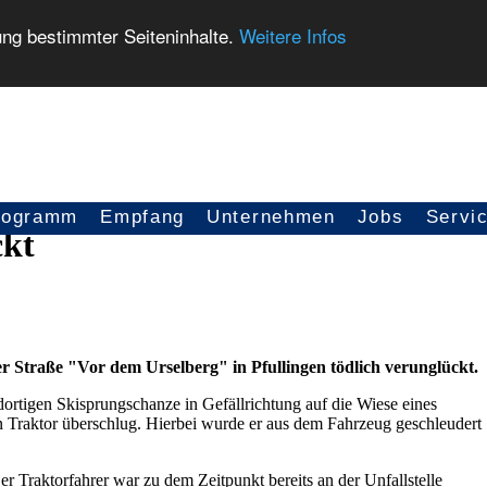
ung bestimmter Seiteninhalte.
Weitere Infos
rogramm
Empfang
Unternehmen
Jobs
Servi
ckt
er Straße "Vor dem Urselberg" in Pfullingen tödlich verunglückt.
dortigen Skisprungschanze in Gefällrichtung auf die Wiese eines
in Traktor überschlug. Hierbei wurde er aus dem Fahrzeug geschleudert
 Traktorfahrer war zu dem Zeitpunkt bereits an der Unfallstelle