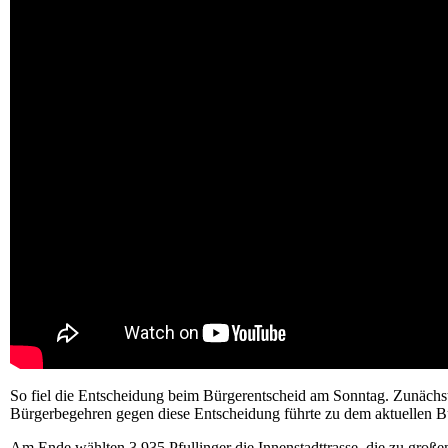
So fiel die Entscheidung beim Bürgerentscheid am Sonntag. Zunächst 
Bürgerbegehren gegen diese Entscheidung führte zu dem aktuellen Bü
Am Ende wählten 3.935 Pfullinger die Innenstadttrasse, die zu großen