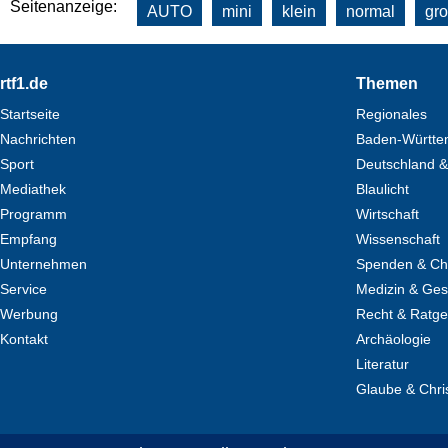
Seitenanzeige:
AUTO
mini
klein
normal
gr
Footer
rtf1.de
Themen
Startseite
Regionales
Nachrichten
Baden-Württe
Sport
Deutschland &
Mediathek
Blaulicht
Programm
Wirtschaft
Empfang
Wissenschaft
Unternehmen
Spenden & Cha
Service
Medizin & Ges
Werbung
Recht & Ratg
Kontakt
Archäologie
Literatur
Glaube & Chri