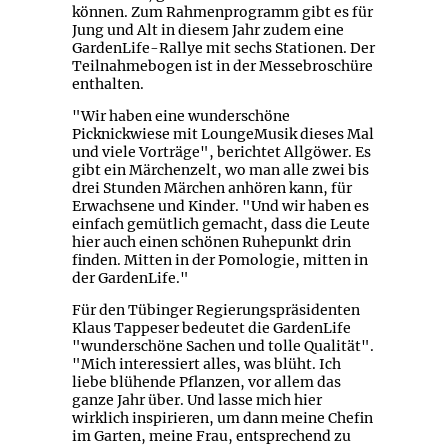
können. Zum Rahmenprogramm gibt es für
Jung und Alt in diesem Jahr zudem eine
GardenLife-Rallye mit sechs Stationen. Der
Teilnahmebogen ist in der Messebroschüre
enthalten.
"Wir haben eine wunderschöne
Picknickwiese mit LoungeMusik dieses Mal
und viele Vorträge", berichtet Allgöwer. Es
gibt ein Märchenzelt, wo man alle zwei bis
drei Stunden Märchen anhören kann, für
Erwachsene und Kinder. "Und wir haben es
einfach gemütlich gemacht, dass die Leute
hier auch einen schönen Ruhepunkt drin
finden. Mitten in der Pomologie, mitten in
der GardenLife."
Für den Tübinger Regierungspräsidenten
Klaus Tappeser bedeutet die GardenLife
"wunderschöne Sachen und tolle Qualität".
"Mich interessiert alles, was blüht. Ich
liebe blühende Pflanzen, vor allem das
ganze Jahr über. Und lasse mich hier
wirklich inspirieren, um dann meine Chefin
im Garten, meine Frau, entsprechend zu