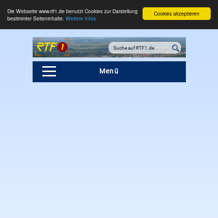
Die Webseite www.rtf1.de benutzt Cookies zur Darstellung
Cookies akzeptieren
bestimmter Seiteninhalte.
Weitere Infos
Menü