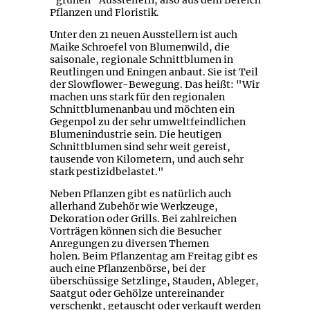
"grünen" Ausstellern, also aus dem Bereich
Pflanzen und Floristik.
Unter den 21 neuen Ausstellern ist auch
Maike Schroefel von Blumenwild, die
saisonale, regionale Schnittblumen in
Reutlingen und Eningen anbaut. Sie ist Teil
der Slowflower-Bewegung. Das heißt: "Wir
machen uns stark für den regionalen
Schnittblumenanbau und möchten ein
Gegenpol zu der sehr umweltfeindlichen
Blumenindustrie sein. Die heutigen
Schnittblumen sind sehr weit gereist,
tausende von Kilometern, und auch sehr
stark pestizidbelastet."
Neben Pflanzen gibt es natürlich auch
allerhand Zubehör wie Werkzeuge,
Dekoration oder Grills. Bei zahlreichen
Vorträgen können sich die Besucher
Anregungen zu diversen Themen
holen. Beim Pflanzentag am Freitag gibt es
auch eine Pflanzenbörse, bei der
überschüssige Setzlinge, Stauden, Ableger,
Saatgut oder Gehölze untereinander
verschenkt, getauscht oder verkauft werden