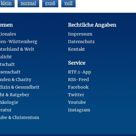
klein
normal
groß
voll
emen
Rechtliche Angaben
ionales
Impressum
den-Württemberg
Datenschutz
tschland & Welt
Kontakt
ulicht
Service
tschaft
senschaft
RTF.1-App
nden & Charity
RSS-Feed
izin & Gesundheit
Facebook
ht & Ratgeber
Twitter
häologie
Youtube
eratur
Instagram
ube & Christentum