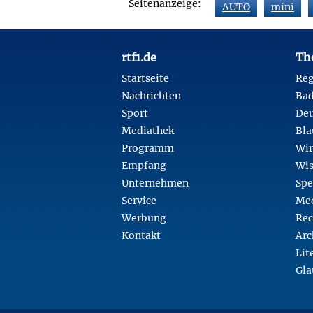
Seitenanzeige:
AUTO
mini
Footer
rtf1.de
Th
Startseite
Reg
Nachrichten
Ba
Sport
Deu
Mediathek
Bla
Programm
Wir
Empfang
Wis
Unternehmen
Spe
Service
Med
Werbung
Rec
Kontakt
Arc
Lit
Gla