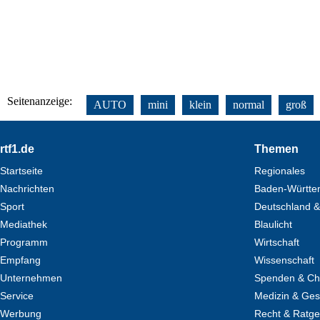
Seitenanzeige:
AUTO
mini
klein
normal
groß
Footer
rtf1.de
Themen
Startseite
Regionales
Nachrichten
Baden-Württe
Sport
Deutschland &
Mediathek
Blaulicht
Programm
Wirtschaft
Empfang
Wissenschaft
Unternehmen
Spenden & Cha
Service
Medizin & Ges
Werbung
Recht & Ratg