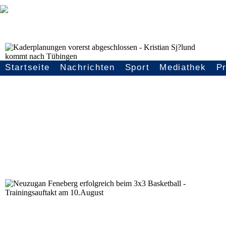
Kaderplanungen vorerst abgeschlossen - Kristian Sj?l
Startseite
Nachrichten
Sport
Mediathek
P
Seitennavigation
Neuzugan Feneberg erfolgreich beim 3x3 Basketball - T