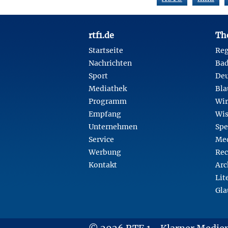
Footer
rtf1.de
Th
Startseite
Reg
Nachrichten
Ba
Sport
Deu
Mediathek
Bla
Programm
Wir
Empfang
Wis
Unternehmen
Spe
Service
Med
Werbung
Rec
Kontakt
Arc
Lit
Gla