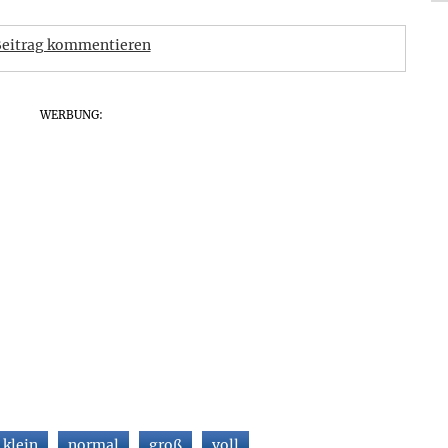
eitrag kommentieren
WERBUNG:
klein
normal
groß
voll