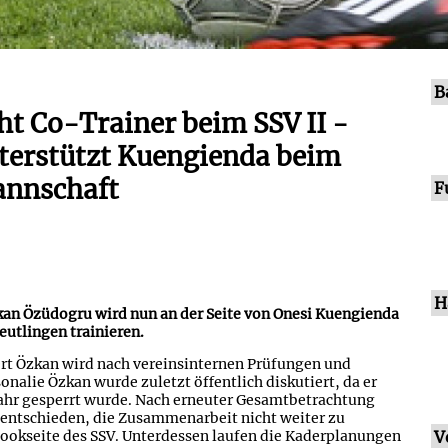
B
ht Co-Trainer beim SSV II -
terstützt Kuengienda beim
annschaft
F
H
an Özüdogru wird nun an der Seite von Onesi Kuengienda
eutlingen trainieren.
t Özkan wird nach vereinsinternen Prüfungen und
onalie Özkan wurde zuletzt öffentlich diskutiert, da er
n Jahr gesperrt wurde. Nach erneuter Gesamtbetrachtung
ntschieden, die Zusammenarbeit nicht weiter zu
ebookseite des SSV. Unterdessen laufen die Kaderplanungen
V