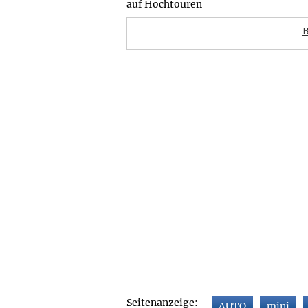
auf Hochtouren
B
Seitenanzeige:
AUTO
mini