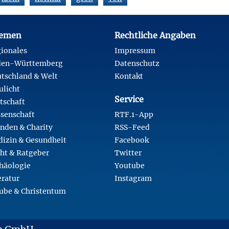
emen
Rechtliche Angaben
ionales
Impressum
den-Württemberg
Datenschutz
tschland & Welt
Kontakt
ulicht
Service
tschaft
senschaft
RTF.1-App
nden & Charity
RSS-Feed
izin & Gesundheit
Facebook
ht & Ratgeber
Twitter
häologie
Youtube
eratur
Instagram
ube & Christentum